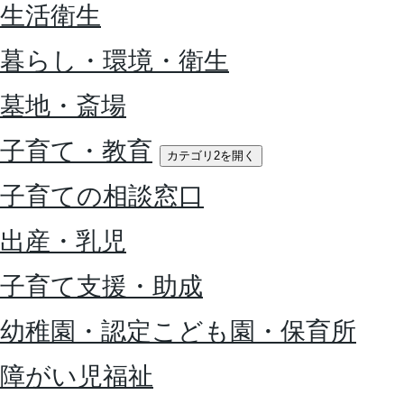
生活衛生
暮らし・環境・衛生
墓地・斎場
子育て・教育
カテゴリ2を開く
子育ての相談窓口
出産・乳児
子育て支援・助成
幼稚園・認定こども園・保育所
障がい児福祉