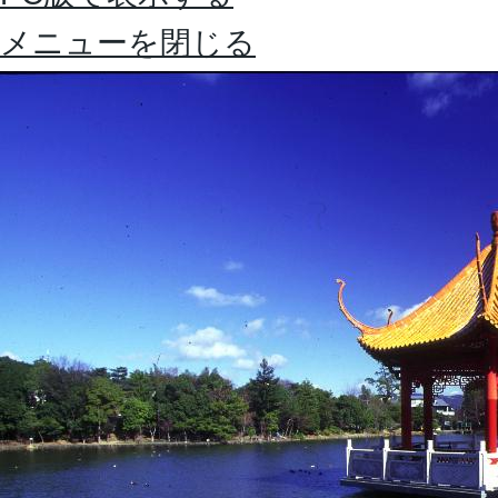
メニューを閉じる
2
枚
目
の
ス
ラ
イ
ド