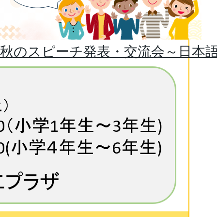
ス
ラ
秋のスピーチ発表・交流会～日本
イ
ド