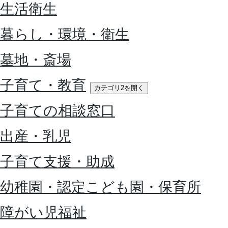
生活衛生
暮らし・環境・衛生
墓地・斎場
子育て・教育
カテゴリ2を開く
子育ての相談窓口
出産・乳児
子育て支援・助成
幼稚園・認定こども園・保育所
障がい児福祉