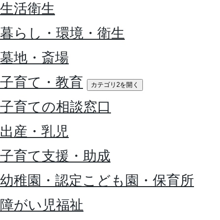
生活衛生
暮らし・環境・衛生
墓地・斎場
子育て・教育
カテゴリ2を開く
子育ての相談窓口
出産・乳児
子育て支援・助成
幼稚園・認定こども園・保育所
障がい児福祉