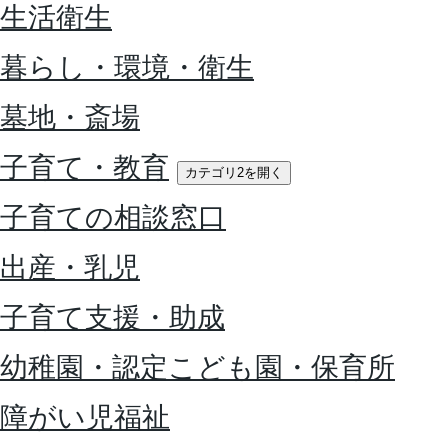
生活衛生
暮らし・環境・衛生
墓地・斎場
子育て・教育
カテゴリ2を開く
子育ての相談窓口
出産・乳児
子育て支援・助成
幼稚園・認定こども園・保育所
障がい児福祉