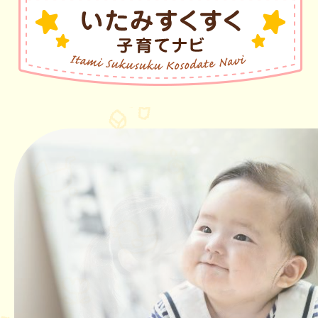
2
枚
目
の
ス
ラ
イ