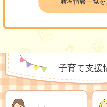
新着情報一覧を
保育所等で実費徴収される費
具代等）を補助します（実費
2025年12月03日
すくすくぐんぐん伊丹っ子第3
月）を発行しました。
子育て支援
2025年11月25日
伊丹市保育料軽減補助金のご
定こども園・事業所内・小規
2025年09月18日