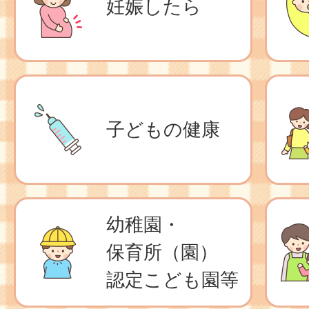
妊娠したら
稲野（いなの）公園運動施設
2025年07月31日
【8月6日(木曜日)受付】子
座「人形劇を楽しもう！」8月2
子どもの健康
幼稚園・
保育所（園）
認定こども園等