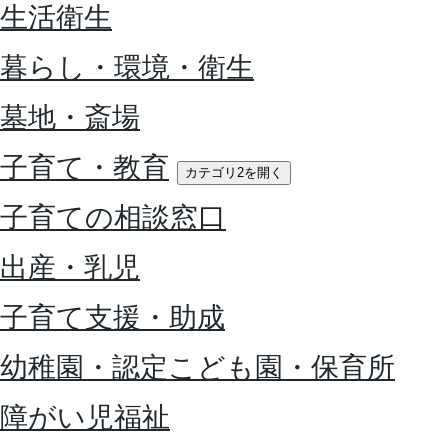
生活衛生
暮らし・環境・衛生
墓地・斎場
子育て・教育
カテゴリ2を開く
子育ての相談窓口
出産・乳児
子育て支援・助成
幼稚園・認定こども園・保育所
障がい児福祉