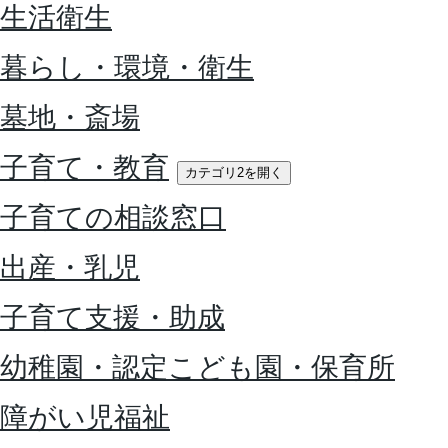
生活衛生
暮らし・環境・衛生
墓地・斎場
子育て・教育
カテゴリ2を開く
子育ての相談窓口
出産・乳児
子育て支援・助成
幼稚園・認定こども園・保育所
障がい児福祉