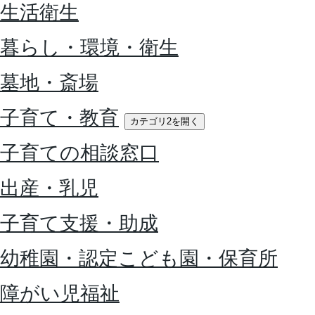
生活衛生
暮らし・環境・衛生
墓地・斎場
子育て・教育
カテゴリ2を開く
子育ての相談窓口
出産・乳児
子育て支援・助成
幼稚園・認定こども園・保育所
障がい児福祉