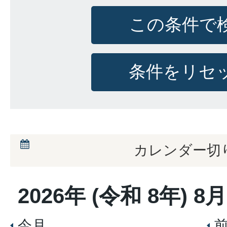
カレンダー切
2026
年 (
令和
8
年)
8
月
今月