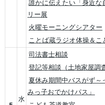
誰かに伝えたい「身近な
リー展
火曜モーニングシアター
ことば蔵ラジオ体操＆こ
司法書士相談
登記等相談（土地家屋調
夏休み期間中バスがず～
みっ子おでかけパス」
水
5
こども茶道教室