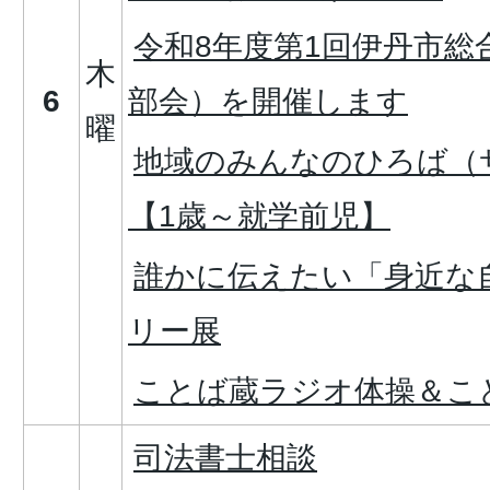
令和8年度第1回伊丹市総
木
6
部会）を開催します
曜
地域のみんなのひろば（
【1歳～就学前児】
誰かに伝えたい「身近な
リー展
ことば蔵ラジオ体操＆こ
司法書士相談