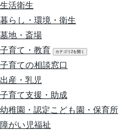
生活衛生
暮らし・環境・衛生
墓地・斎場
子育て・教育
カテゴリ2を開く
子育ての相談窓口
出産・乳児
子育て支援・助成
幼稚園・認定こども園・保育所
障がい児福祉