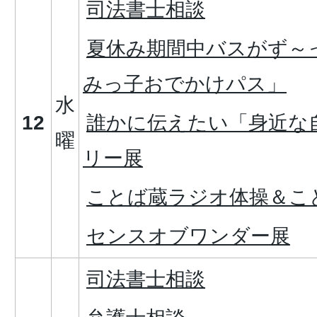
司法書士相談
夏休み期間中バスがず～
みっ子おでかけパス」
水
12
誰かに伝えたい「身近な
曜
リー展
ことば蔵ラジオ体操＆こ
センスオブワンダー展
司法書士相談