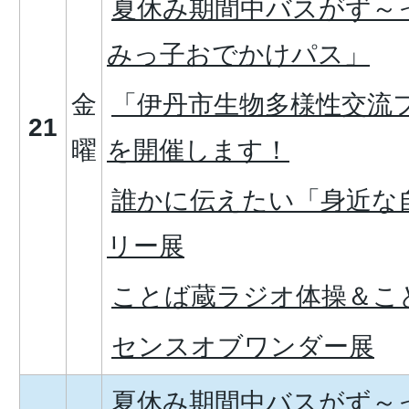
夏休み期間中バスがず～
みっ子おでかけパス」
金
「伊丹市生物多様性交流フ
21
曜
を開催します！
誰かに伝えたい「身近な
リー展
ことば蔵ラジオ体操＆こ
センスオブワンダー展
夏休み期間中バスがず～