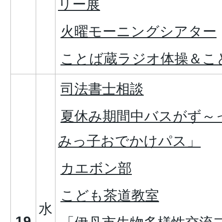
リー展
火曜モーニングシアター
ことば蔵ラジオ体操＆こ
司法書士相談
夏休み期間中バスがず～
みっ子おでかけパス」
カエボン部
こども茶道教室
水
19