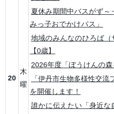
夏休み期間中バスがず～
みっ子おでかけパス」
地域のみんなのひろば（
【0歳】
2026年度「ぼうけんの
木
20
「伊丹市生物多様性交流フ
曜
を開催します！
誰かに伝えたい「身近な