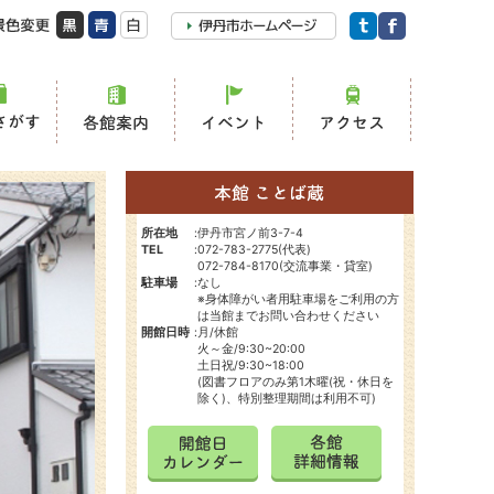
所在地
:
伊丹市宮ノ前3-7-4
TEL
:
072-783-2775(代表)
072-784-8170(交流事業・貸室)
駐車場
:
なし
※身体障がい者用駐車場をご利用の方
は当館までお問い合わせください
開館日時
:
月/休館
火～金/9:30~20:00
土日祝/9:30~18:00
(図書フロアのみ第1木曜(祝・休日を
除く)、特別整理期間は利用不可)