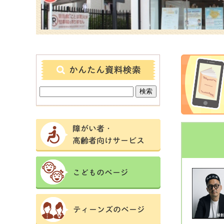
障
が
い
者・
こ
高
ど
齢
も
者
の
向
テ
ペ
け
ィ
ー
サ
ー