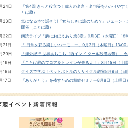
7月24日
「第4回 きっと役立つ！偉人の名言・名句等をわかりやすく解説
とば蔵）
7月23日
気になる本で話そう!『女らしさは誰のため？』ジェーン・ス
開催（ことば蔵）
7月22日
朗読ライブ「腕におぼえあり第3章」9月3日（木曜日）18
月21日
「 日常を彩る楽しいハーモニー」9月3日（木曜日）13:0
7月20日
「海外紀行 世界あちこち（西インド タール砂漠地帯）」令
月19日
「ことば蔵のフロアをトレインが走るよ！」8月15日（土曜
月18日
クイズで学ぶ！ペットボトルのリサイクル教室8月9日（日曜
月17日
『ありがとう』を残すための相続セミナー8月8日（土曜日）
1
2
枚
枚