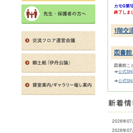
ジ
ー
ン
カモG第1
先
ビ
ズ
終了しま
生・
ス
の
保
ペ
護
ー
1階交
者
交
ジ
の
流
方
フ
へ
図書館
ロ
郷
ア
土
図書館こ
運
紙
⇒
公式S
営
「伊
会
貸
⇒
公式SN
丹
議
室
公
案
論」
新
内/
着
ギ
ャ
情
ラ
報
2026年0
リ
ー
2026年0