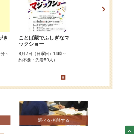
目
目
の
の
ス
ス
ラ
ラ
イ
イ
ド
ド
がき
ことば蔵でふしぎなマジ
第6回伊丹の民話を
ックショー
てものづくり体験を
う
0分～
8月2日（日曜日）14時～（予
約不要：先着80人）
8月6日（木曜日）9時45
（ものづくり体験は要予
調べる･相談する