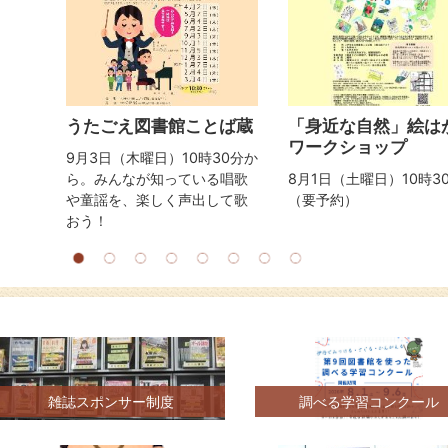
目
目
の
の
ス
ス
ラ
ラ
イ
イ
ド
ド
うたごえ図書館ことば蔵
「身近な自然」絵は
ワークショップ
会（年
9月3日（木曜日）10時30分か
しみ会
ら。みんなが知っている唱歌
8月1日（土曜日）10時3
や童謡を、楽しく声出して歌
（要予約）
おう！
雑誌スポンサー制度
調べる学習コンクール