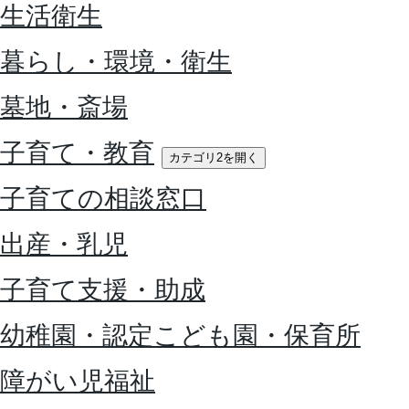
生活衛生
暮らし・環境・衛生
墓地・斎場
子育て・教育
カテゴリ2を開く
子育ての相談窓口
出産・乳児
子育て支援・助成
幼稚園・認定こども園・保育所
障がい児福祉