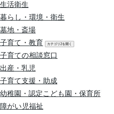
生活衛生
暮らし・環境・衛生
墓地・斎場
子育て・教育
カテゴリ2を開く
子育ての相談窓口
出産・乳児
子育て支援・助成
幼稚園・認定こども園・保育所
障がい児福祉