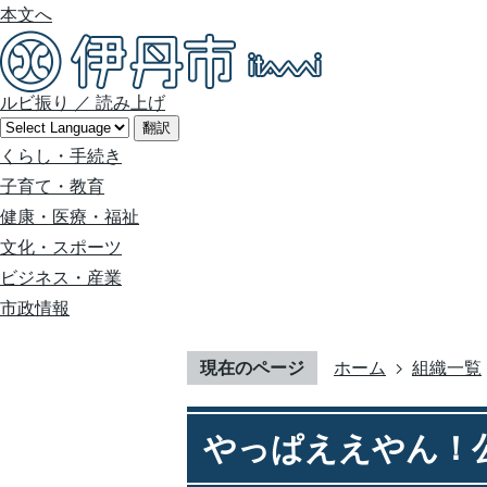
本文へ
ルビ振り
／
読み上げ
翻訳
くらし・手続き
子育て・教育
健康・医療・福祉
文化・スポーツ
ビジネス・産業
市政情報
現在のページ
ホーム
組織一覧
やっぱええやん！