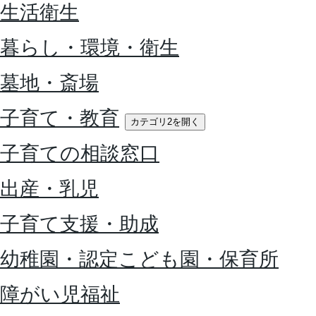
生活衛生
暮らし・環境・衛生
墓地・斎場
子育て・教育
カテゴリ2を開く
子育ての相談窓口
出産・乳児
子育て支援・助成
幼稚園・認定こども園・保育所
障がい児福祉