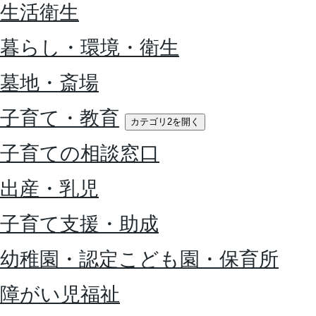
生活衛生
暮らし・環境・衛生
墓地・斎場
子育て・教育
カテゴリ2を開く
子育ての相談窓口
出産・乳児
子育て支援・助成
幼稚園・認定こども園・保育所
障がい児福祉