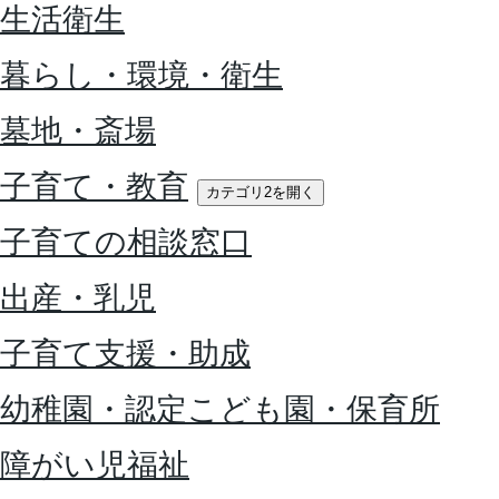
生活衛生
暮らし・環境・衛生
墓地・斎場
子育て・教育
カテゴリ2を開く
子育ての相談窓口
出産・乳児
子育て支援・助成
幼稚園・認定こども園・保育所
障がい児福祉