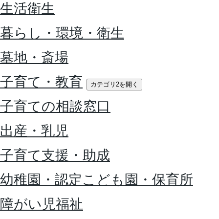
生活衛生
暮らし・環境・衛生
墓地・斎場
子育て・教育
カテゴリ2を開く
子育ての相談窓口
出産・乳児
子育て支援・助成
幼稚園・認定こども園・保育所
障がい児福祉