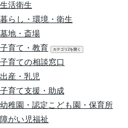
生活衛生
暮らし・環境・衛生
墓地・斎場
子育て・教育
カテゴリ2を開く
子育ての相談窓口
出産・乳児
子育て支援・助成
幼稚園・認定こども園・保育所
障がい児福祉