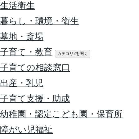
生活衛生
暮らし・環境・衛生
墓地・斎場
子育て・教育
カテゴリ2を開く
子育ての相談窓口
出産・乳児
子育て支援・助成
幼稚園・認定こども園・保育所
障がい児福祉