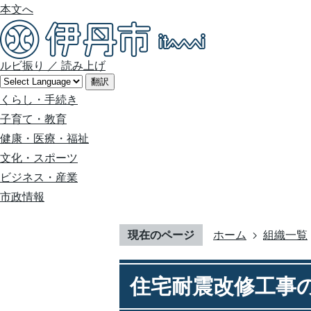
本文へ
ルビ振り
／
読み上げ
翻訳
くらし・手続き
子育て・教育
健康・医療・福祉
文化・スポーツ
ビジネス・産業
市政情報
現在のページ
ホーム
組織一覧
住宅耐震改修工事