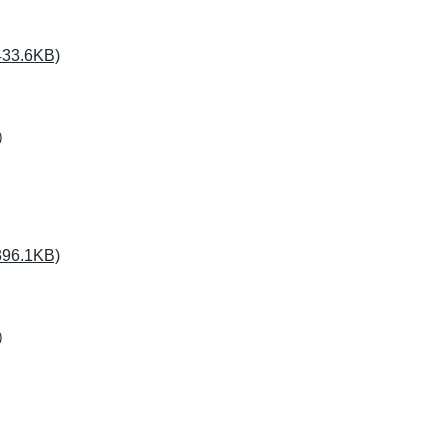
3.6KB)
）
）
6.1KB)
）
）