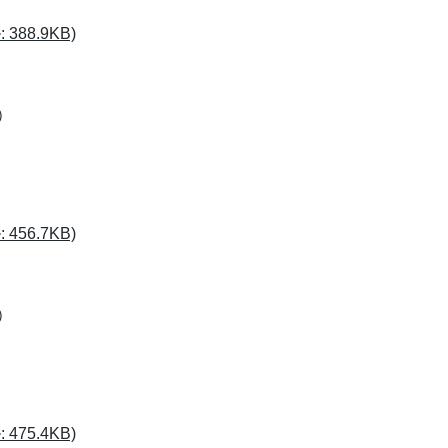
88.9KB)
）
）
56.7KB)
）
）
75.4KB)