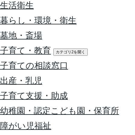
生活衛生
暮らし・環境・衛生
墓地・斎場
子育て・教育
カテゴリ2を開く
子育ての相談窓口
出産・乳児
子育て支援・助成
幼稚園・認定こども園・保育所
障がい児福祉