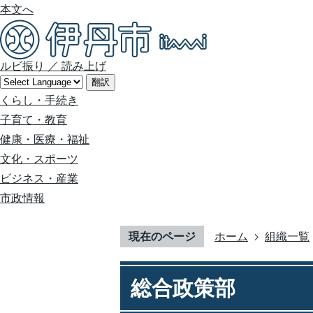
本文へ
ルビ振り
／
読み上げ
翻訳
くらし・手続き
子育て・教育
健康・医療・福祉
文化・スポーツ
ビジネス・産業
市政情報
現在のページ
ホーム
組織一覧
総合政策部