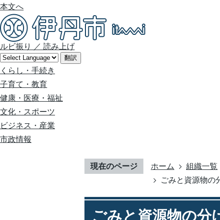
本文へ
ルビ振り
／
読み上げ
翻訳
くらし・手続き
子育て・教育
健康・医療・福祉
文化・スポーツ
ビジネス・産業
市政情報
現在のページ
ホーム
組織一覧
ごみと資源物の分け方
ごみと資源物の分け