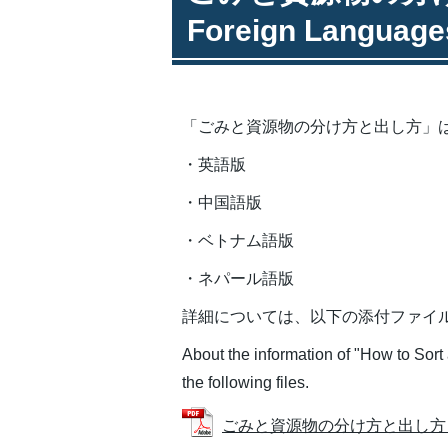
Foreign Language
「ごみと資源物の分け方と出し方」
・英語版
・中国語版
・ベトナム語版
・ネパール語版
詳細については、以下の添付ファイ
About the information of "How to Sort
the following files.
ごみと資源物の分け方と出し方（英語版 