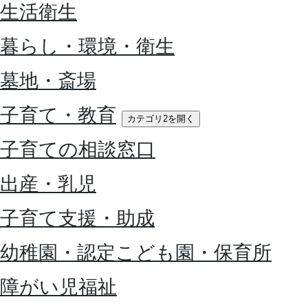
生活衛生
暮らし・環境・衛生
墓地・斎場
子育て・教育
カテゴリ2を開く
子育ての相談窓口
出産・乳児
子育て支援・助成
幼稚園・認定こども園・保育所
障がい児福祉