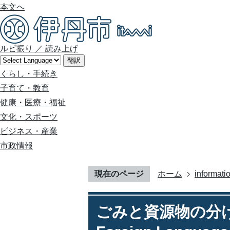
本文へ
ルビ振り
／
読み上げ
翻訳
くらし・手続き
子育て・教育
健康・医療・福祉
文化・スポーツ
ビジネス・産業
市政情報
現在のページ
ホーム
informatio
ごみと資源物の分け