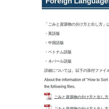
Foreign Language
「ごみと資源物の分け方と出し方」
・英語版
・中国語版
・ベトナム語版
・ネパール語版
詳細については、以下の添付ファイ
About the information of "How to Sort
the following files.
ごみと資源物の分け方と出し方（英語版 
ごみと資源物の分け方と出し方（中国語