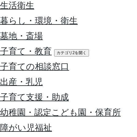
生活衛生
暮らし・環境・衛生
墓地・斎場
子育て・教育
カテゴリ2を開く
子育ての相談窓口
出産・乳児
子育て支援・助成
幼稚園・認定こども園・保育所
障がい児福祉