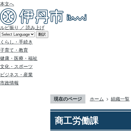
本文へ
ルビ振り
／
読み上げ
翻訳
くらし・手続き
子育て・教育
健康・医療・福祉
文化・スポーツ
ビジネス・産業
市政情報
現在のページ
ホーム
組織一覧
商工労働課