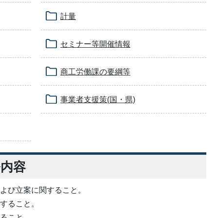
計量
セミナー等開催情報
商工労働課の要綱等
事業者支援策(国・県)
務内容
および立案に関すること。
関すること。
すること。