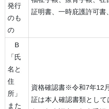
発行
証明書、一時庇護許可書
のも
の
B
「氏
名と
住
資格確認書※令和7年12
所」
証は本人確認書類として
また