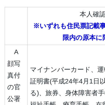
本人確
※いずれも住民票記載
限内の原本に
A
顔写
マイナンバーカード、運
真付
証明書(平成24年4月1
の官
る)、旅券、身体障害者
公署
福祉手帳、療育手帳、在