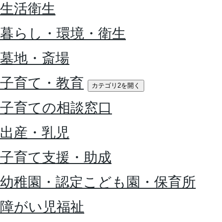
生活衛生
暮らし・環境・衛生
墓地・斎場
子育て・教育
カテゴリ2を開く
子育ての相談窓口
出産・乳児
子育て支援・助成
幼稚園・認定こども園・保育所
障がい児福祉