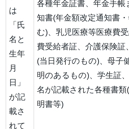
各種年金証書、年金手帳
は
知書(年金額改定通知書
「氏
む)、乳児医療等医療費
名と
費受給者証、介護保険証
生年
(当日発行のもの)、母子
月
明のあるもの)、学生証
日」
名が記載された各種書類
が記
明書等)
載さ
れて