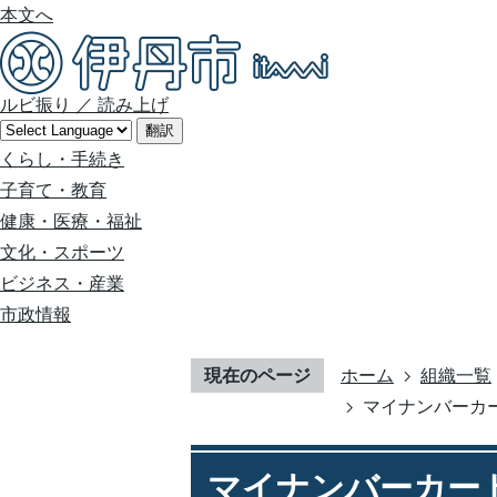
本文へ
ルビ振り
／
読み上げ
翻訳
くらし・手続き
子育て・教育
健康・医療・福祉
文化・スポーツ
ビジネス・産業
市政情報
現在のページ
ホーム
組織一覧
マイナンバーカ
マイナンバーカー