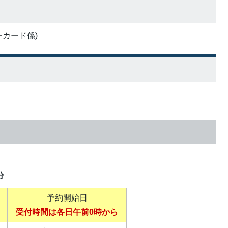
ーカード係)
分
予約開始日
受付時間は各日午前0時から