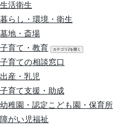
生活衛生
暮らし・環境・衛生
墓地・斎場
子育て・教育
カテゴリ2を開く
子育ての相談窓口
出産・乳児
子育て支援・助成
幼稚園・認定こども園・保育所
障がい児福祉