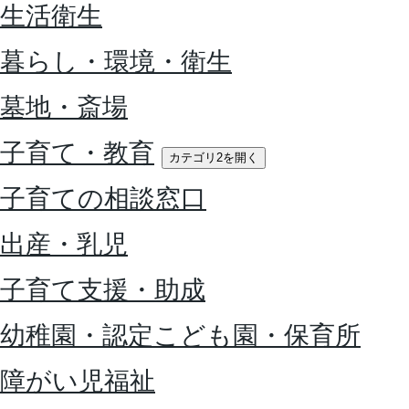
生活衛生
暮らし・環境・衛生
墓地・斎場
子育て・教育
カテゴリ2を開く
子育ての相談窓口
出産・乳児
子育て支援・助成
幼稚園・認定こども園・保育所
障がい児福祉