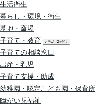
生活衛生
暮らし・環境・衛生
墓地・斎場
子育て・教育
カテゴリ2を開く
子育ての相談窓口
出産・乳児
子育て支援・助成
幼稚園・認定こども園・保育所
障がい児福祉