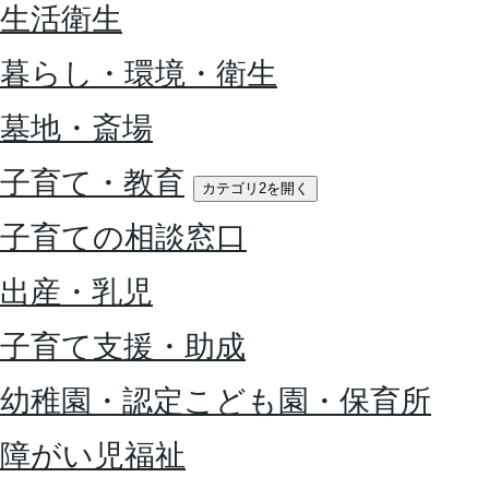
生活衛生
暮らし・環境・衛生
墓地・斎場
子育て・教育
カテゴリ2を開く
子育ての相談窓口
出産・乳児
子育て支援・助成
幼稚園・認定こども園・保育所
障がい児福祉