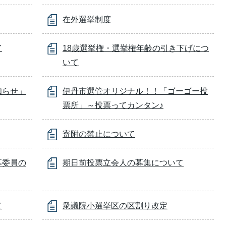
在外選挙制度
て
18歳選挙権・選挙権年齢の引き下げにつ
いて
知らせ」
伊丹市選管オリジナル！！「ゴーゴー投
票所」～投票ってカンタン♪
寄附の禁止について
募委員の
期日前投票立会人の募集について
て
衆議院小選挙区の区割り改定