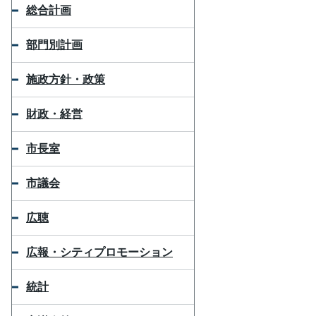
総合計画
部門別計画
施政方針・政策
財政・経営
市長室
市議会
広聴
広報・シティプロモーション
統計