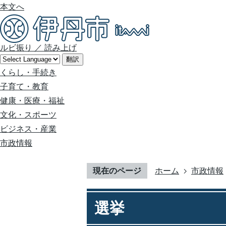
本文へ
ルビ振り
／
読み上げ
翻訳
くらし・手続き
子育て・教育
健康・医療・福祉
文化・スポーツ
ビジネス・産業
市政情報
現在のページ
ホーム
市政情報
選挙