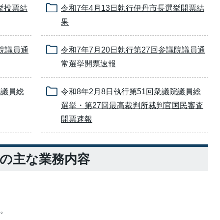
挙投票結
令和7年4月13日執行伊丹市長選挙開票結
果
議院議員通
令和7年7月20日執行第27回参議院議員通
常選挙開票速報
院議員総
令和8年2月8日執行第51回衆議院議員総
選挙・第27回最高裁判所裁判官国民審査
開票速報
局の主な業務内容
と。