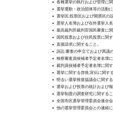
各種選挙の執行および管理に
選挙運動・政治団体等の活動
選挙区,投票区および開票区の
選挙人名簿および在外選挙人
最高裁判所裁判官国民審査に
国民投票および住民投票に関
直接請求に関すること。
訴訟,審査の申立ておよび異議
検察審査員候補者予定者名簿
裁判員候補者予定者名簿に関
選挙に関する啓発,宣伝に関す
明るい選挙推進協議会に関す
選挙および投票の統計および
選挙制度の調査研究に関する
全国市区選挙管理委員会連合
他の選挙管理委員会との連絡