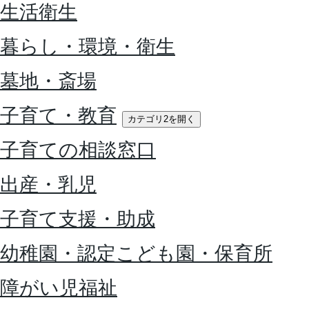
生活衛生
暮らし・環境・衛生
墓地・斎場
子育て・教育
カテゴリ2を開く
子育ての相談窓口
出産・乳児
子育て支援・助成
幼稚園・認定こども園・保育所
障がい児福祉