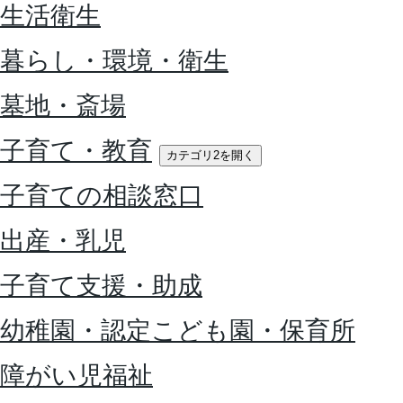
生活衛生
暮らし・環境・衛生
墓地・斎場
子育て・教育
カテゴリ2を開く
子育ての相談窓口
出産・乳児
子育て支援・助成
幼稚園・認定こども園・保育所
障がい児福祉