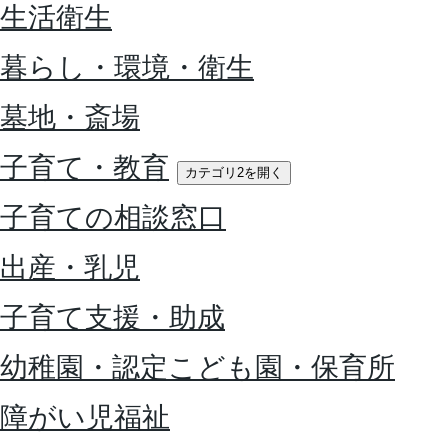
生活衛生
暮らし・環境・衛生
墓地・斎場
子育て・教育
カテゴリ2を開く
子育ての相談窓口
出産・乳児
子育て支援・助成
幼稚園・認定こども園・保育所
障がい児福祉