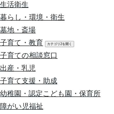
生活衛生
暮らし・環境・衛生
墓地・斎場
子育て・教育
カテゴリ2を開く
子育ての相談窓口
出産・乳児
子育て支援・助成
幼稚園・認定こども園・保育所
障がい児福祉