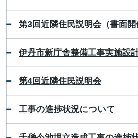
第3回近隣住民説明会（書面開
伊丹市新庁舎整備工事実施設
第4回近隣住民説明会
工事の進捗状況について
千僧今池埋立造成工事の進捗