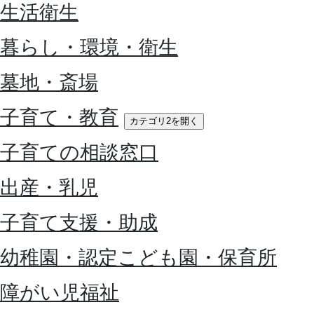
生活衛生
暮らし・環境・衛生
墓地・斎場
子育て・教育
カテゴリ2を開く
子育ての相談窓口
出産・乳児
子育て支援・助成
幼稚園・認定こども園・保育所
障がい児福祉