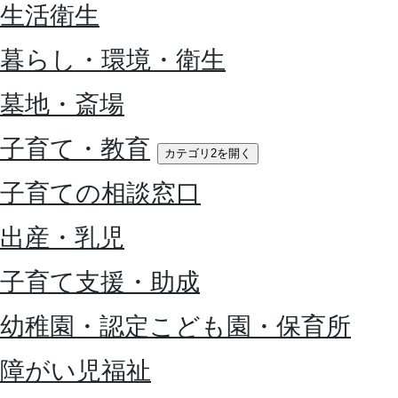
生活衛生
暮らし・環境・衛生
墓地・斎場
子育て・教育
カテゴリ2を開く
子育ての相談窓口
出産・乳児
子育て支援・助成
幼稚園・認定こども園・保育所
障がい児福祉