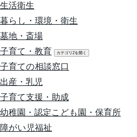
生活衛生
暮らし・環境・衛生
墓地・斎場
子育て・教育
カテゴリ2を開く
子育ての相談窓口
出産・乳児
子育て支援・助成
幼稚園・認定こども園・保育所
障がい児福祉