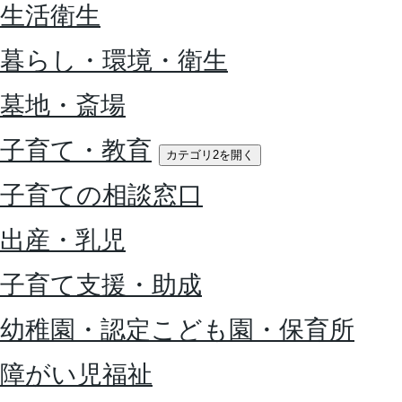
生活衛生
暮らし・環境・衛生
墓地・斎場
子育て・教育
カテゴリ2を開く
子育ての相談窓口
出産・乳児
子育て支援・助成
幼稚園・認定こども園・保育所
障がい児福祉