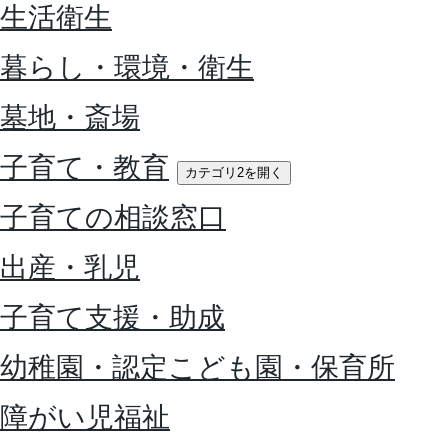
生活衛生
暮らし・環境・衛生
墓地・斎場
子育て・教育
カテゴリ2を開く
子育ての相談窓口
出産・乳児
子育て支援・助成
幼稚園・認定こども園・保育所
障がい児福祉