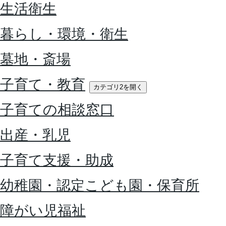
生活衛生
暮らし・環境・衛生
墓地・斎場
子育て・教育
カテゴリ2を開く
子育ての相談窓口
出産・乳児
子育て支援・助成
幼稚園・認定こども園・保育所
障がい児福祉