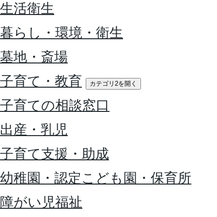
生活衛生
暮らし・環境・衛生
墓地・斎場
子育て・教育
カテゴリ2を開く
子育ての相談窓口
出産・乳児
子育て支援・助成
幼稚園・認定こども園・保育所
障がい児福祉