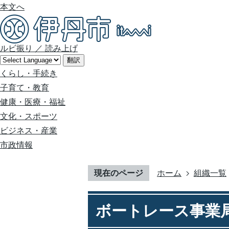
本文へ
ルビ振り
／
読み上げ
翻訳
くらし・手続き
子育て・教育
健康・医療・福祉
文化・スポーツ
ビジネス・産業
市政情報
現在のページ
ホーム
組織一覧
ボートレース事業