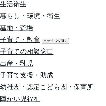
生活衛生
暮らし・環境・衛生
墓地・斎場
子育て・教育
カテゴリ2を開く
子育ての相談窓口
出産・乳児
子育て支援・助成
幼稚園・認定こども園・保育所
障がい児福祉