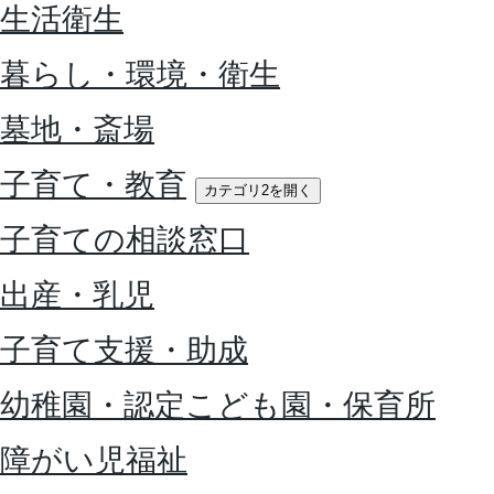
生活衛生
暮らし・環境・衛生
墓地・斎場
子育て・教育
カテゴリ2を開く
子育ての相談窓口
出産・乳児
子育て支援・助成
幼稚園・認定こども園・保育所
障がい児福祉