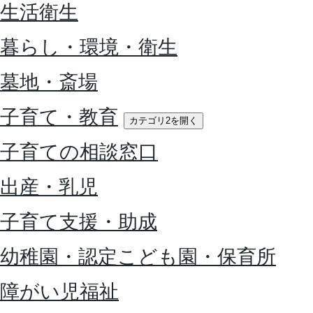
生活衛生
暮らし・環境・衛生
墓地・斎場
子育て・教育
カテゴリ2を開く
子育ての相談窓口
出産・乳児
子育て支援・助成
幼稚園・認定こども園・保育所
障がい児福祉