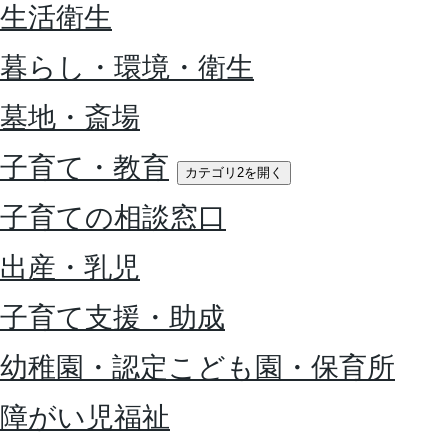
生活衛生
暮らし・環境・衛生
墓地・斎場
子育て・教育
カテゴリ2を開く
子育ての相談窓口
出産・乳児
子育て支援・助成
幼稚園・認定こども園・保育所
障がい児福祉